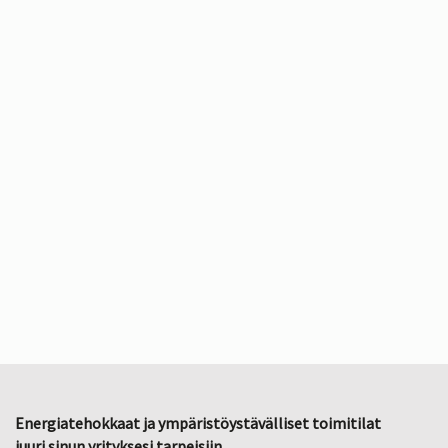
Energiatehokkaat ja ympäristöystävälliset toimitilat
juuri sinun yrityksesi tarpeisiin