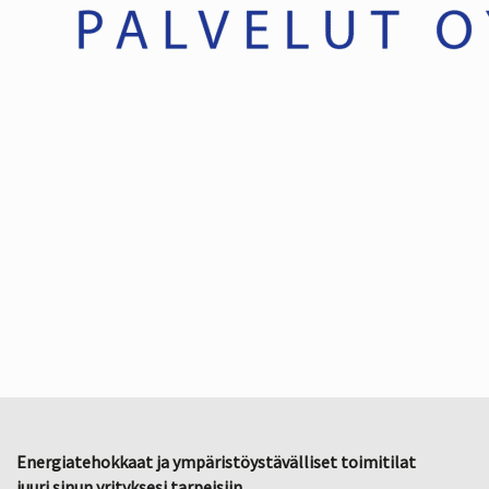
Energiatehokkaat ja ympäristöystävälliset toimitilat
juuri sinun yrityksesi tarpeisiin