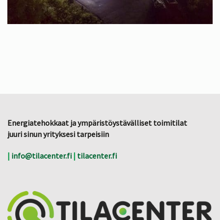
Energiatehokkaat ja ympäristöystävälliset toimitilat
juuri sinun yrityksesi tarpeisiin
|
info@tilacenter.fi
|
tilacenter.fi