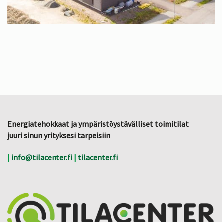
Energiatehokkaat ja ympäristöystävälliset toimitilat
juuri sinun yrityksesi tarpeisiin
|
info@tilacenter.fi
|
tilacenter.fi