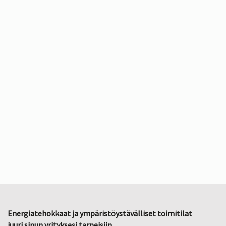
Energiatehokkaat ja ympäristöystävälliset toimitilat
juuri sinun yrityksesi tarpeisiin