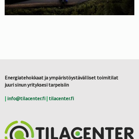
Energiatehokkaat ja ympäristöystävälliset toimitilat
juuri sinun yrityksesi tarpeisiin
|
info@tilacenter.fi
|
tilacenter.fi